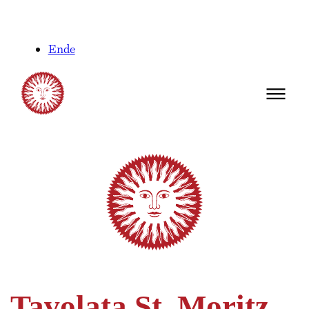
Ende
Tavolata St. Moritz