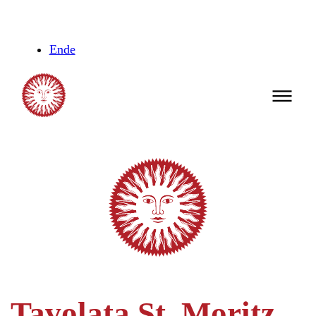
Ende
Tavolata St. Moritz